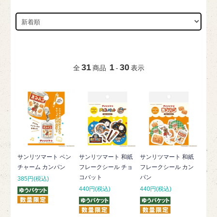
31
1
30
全
商品
-
表示
サンリツマート ペン
サンリツマート 和紙
サンリツマート 和紙
チャーム カンパン
フレークシール チョ
フレークシール カン
コバット
パン
385円(税込)
440円(税込)
440円(税込)