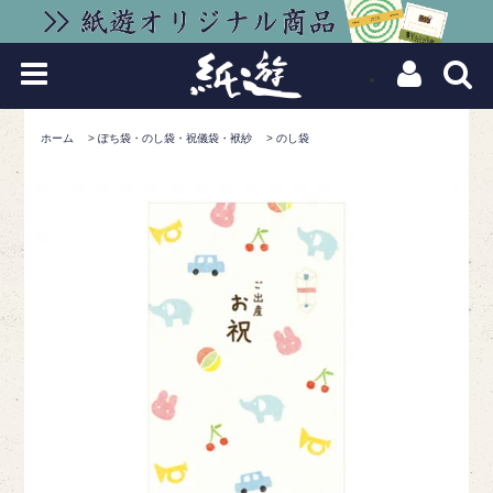
ホーム
>
ぽち袋・のし袋・祝儀袋・袱紗
>
のし袋