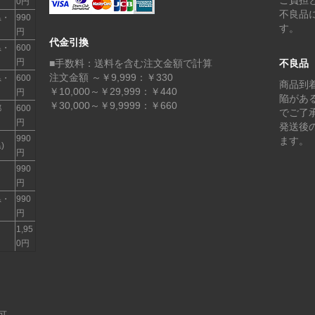
0円
不良品
県・
990
す。
円
代金引換
県・
600
円
■手数料：送料を含む注文金額で計算
不良品
注文金額 ～￥9,999：￥330
県・
600
商品到
￥10,000～￥29,999：￥440
円
陥があ
￥30,000～￥9,9999：￥660
都
600
でご了
円
発送後
990
ます。
)
円
990
円
県・
990
円
1,95
0円
可