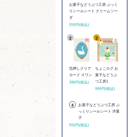
お菓子などうぶつ工房 ぷっく
りシールシート クリームソー
ダ
550円(税込)
2
3
箔押しクリア
ちょこログ お
カード スワン
菓子などうぶ
つ工房1
396円(税込)
990円(税込)
4
お菓子などうぶつ工房 ぷ
っくりシールシート 洋菓
子
550円(税込)