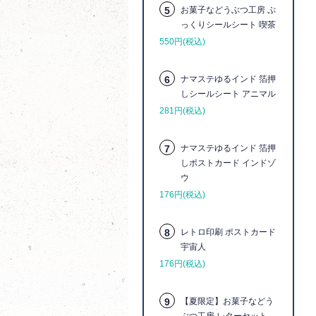
5
お菓子などうぶつ工房 ぷ
っくりシールシート 喫茶
550円(税込)
6
ナマステゆるインド 箔押
しシールシート アニマル
281円(税込)
7
ナマステゆるインド 箔押
しポストカード インドゾ
ウ
176円(税込)
8
レトロ印刷 ポストカード
宇宙人
176円(税込)
9
【夏限定】お菓子などう
ぶつ工房 レターセット