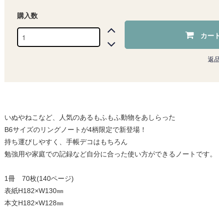
購入数
カー
返
いぬやねこなど、人気のあるもふもふ動物をあしらった
B6サイズのリングノートが4柄限定で新登場！
持ち運びしやすく、手帳デコはもちろん
勉強用や家庭での記録など自分に合った使い方ができるノートです。
1冊 70枚(140ページ)
表紙H182×W130㎜
本文H182×W128㎜