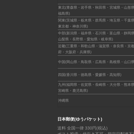
東北(青森県・岩手県・秋田県・宮城県・山形
福島県)
関東(茨城県・栃木県・群馬県・埼玉県・千葉
東京都・神奈川県)
中部(新潟県・福井県・石川県・富山県・静岡
山梨県・長野県・愛知県・岐阜県)
近畿(三重県・和歌山県・滋賀県・奈良県・京
府・大阪府・兵庫県)
中国(岡山県・鳥取県・広島県・島根県・山口県
四国(香川県・徳島県・愛媛県・高知県)
九州(福岡県・佐賀県・長崎県・大分県・熊本
宮崎県・鹿児島県)
沖縄県
日本郵便(ゆうパケット)
送料 全国一律 330円(税込)
ポスト投函・代引き不可・指定日配達不