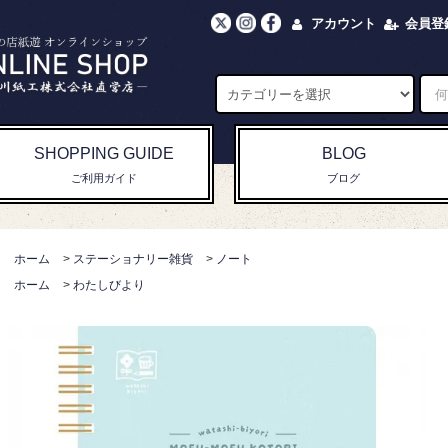
アカウント
会員登
SHOPPING GUIDE
BLOG
ご利用ガイド
ブログ
ホーム
>
ステーショナリー雑貨
>
ノート
ホーム
>
わたしびより