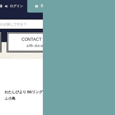
0
アイテム
録
ログイン
CONTACT US
お問い合わせ
わたしびより B6リングノート もふも
ふ小鳥