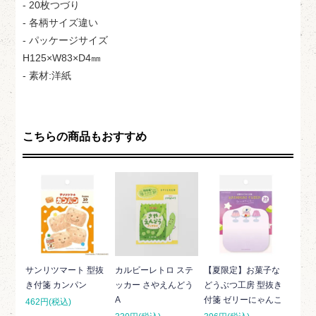
- 20枚つづり
- 各柄サイズ違い
- パッケージサイズ
H125×W83×D4㎜
- 素材:洋紙
こちらの商品もおすすめ
サンリツマート 型抜
カルビーレトロ ステ
【夏限定】お菓子な
き付箋 カンパン
ッカー さやえんどう
どうぶつ工房 型抜き
A
付箋 ゼリーにゃんこ
462円(税込)