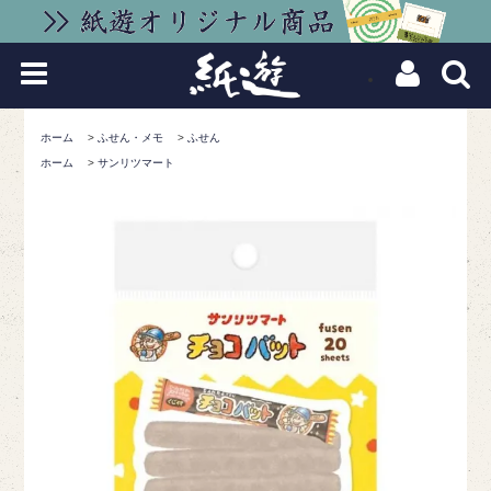
ホーム
>
ふせん・メモ
>
ふせん
ホーム
>
サンリツマート