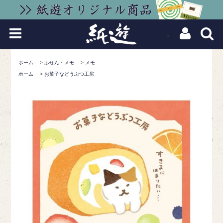
ホーム
>
ふせん・メモ
>
メモ
ホーム
>
お菓子などうぶつ工房