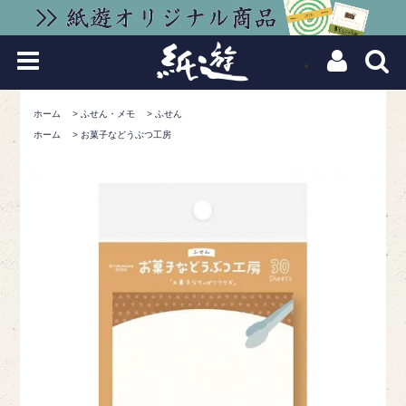
ホーム
>
ふせん・メモ
>
ふせん
ホーム
>
お菓子などうぶつ工房