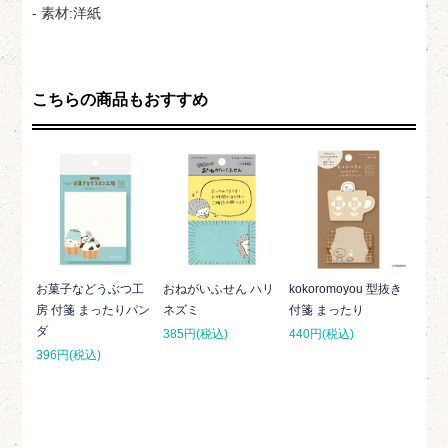
- 素材:洋紙
こちらの商品もおすすめ
お菓子などうぶつ工
おねがいふせん ハリ
kokoromoyou 型抜き
房 付箋 まったりパン
ネズミ
付箋 まったり
ダ
385円(税込)
440円(税込)
396円(税込)