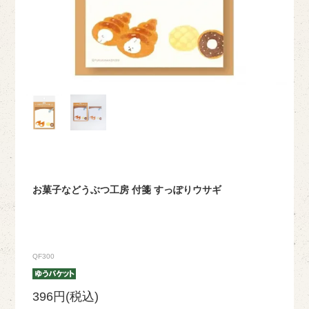
お菓子などうぶつ工房 付箋 すっぽりウサギ
QF300
396円(税込)